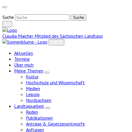
Weiter
zum
Inhalt
Suche
Claudia Maicher
Mitglied des Sächsischen Landtags
Aktuelles
Termine
Über mich
Meine Themen
Zeige
Kultur
Untermenü
Hochschule und Wissenschaft
Medien
Leipzig
Nordsachsen
Landtagsarbeit
Zeige
Reden
Untermenü
Publikationen
Anträge & Gesetzesentwürfe
Anfragen