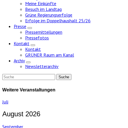
Meine Einkünfte
Besuch im Landtag
Grüne Regierungserfolge
Erfolge im Doppelhaushalt 25/26
Presse
Zeige
Pressemitteilungen
Untermenü
Pressefotos
Kontakt
Zeige
Kontakt
Untermenü
GRÜNER Raum am Kanal
Archiv
Zeige
Newsletterarchiv
Untermenü
Weitere Veranstaltungen
Juli
August 2026
September