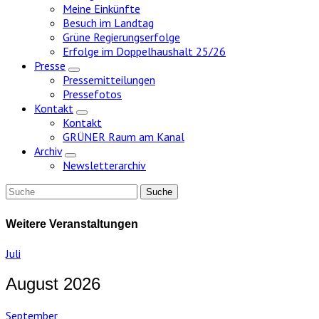
Meine Einkünfte
Besuch im Landtag
Grüne Regierungserfolge
Erfolge im Doppelhaushalt 25/26
Presse
Zeige
Pressemitteilungen
Untermenü
Pressefotos
Kontakt
Zeige
Kontakt
Untermenü
GRÜNER Raum am Kanal
Archiv
Zeige
Newsletterarchiv
Untermenü
Weitere Veranstaltungen
Juli
August 2026
September