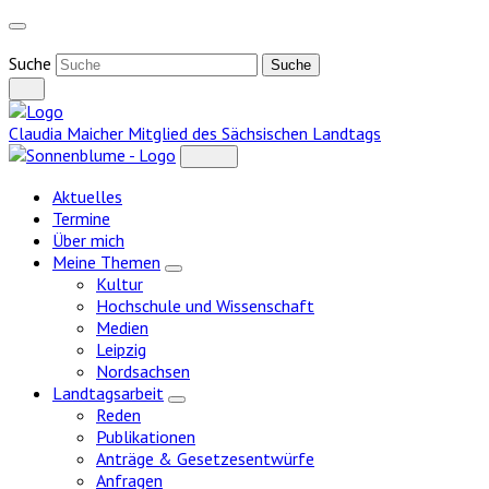
Weiter
zum
Inhalt
Suche
Claudia Maicher
Mitglied des Sächsischen Landtags
Aktuelles
Termine
Über mich
Meine Themen
Zeige
Kultur
Untermenü
Hochschule und Wissenschaft
Medien
Leipzig
Nordsachsen
Landtagsarbeit
Zeige
Reden
Untermenü
Publikationen
Anträge & Gesetzesentwürfe
Anfragen