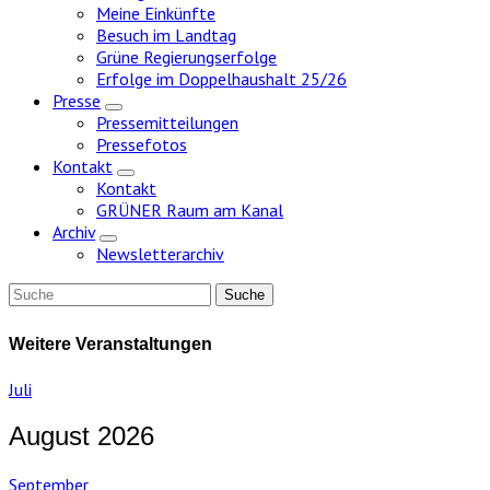
Meine Einkünfte
Besuch im Landtag
Grüne Regierungserfolge
Erfolge im Doppelhaushalt 25/26
Presse
Zeige
Pressemitteilungen
Untermenü
Pressefotos
Kontakt
Zeige
Kontakt
Untermenü
GRÜNER Raum am Kanal
Archiv
Zeige
Newsletterarchiv
Untermenü
Weitere Veranstaltungen
Juli
August 2026
September