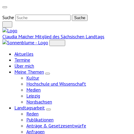
Weiter
zum
Inhalt
Suche
Claudia Maicher
Mitglied des Sächsischen Landtags
Aktuelles
Termine
Über mich
Meine Themen
Zeige
Kultur
Untermenü
Hochschule und Wissenschaft
Medien
Leipzig
Nordsachsen
Landtagsarbeit
Zeige
Reden
Untermenü
Publikationen
Anträge & Gesetzesentwürfe
Anfragen