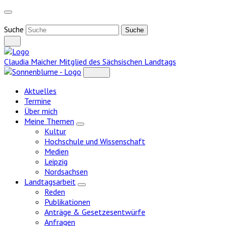
Weiter
zum
Inhalt
Suche
Claudia Maicher
Mitglied des Sächsischen Landtags
Aktuelles
Termine
Über mich
Meine Themen
Zeige
Kultur
Untermenü
Hochschule und Wissenschaft
Medien
Leipzig
Nordsachsen
Landtagsarbeit
Zeige
Reden
Untermenü
Publikationen
Anträge & Gesetzesentwürfe
Anfragen