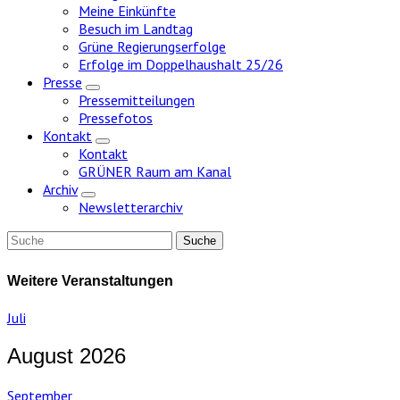
Meine Einkünfte
Besuch im Landtag
Grüne Regierungserfolge
Erfolge im Doppelhaushalt 25/26
Presse
Zeige
Pressemitteilungen
Untermenü
Pressefotos
Kontakt
Zeige
Kontakt
Untermenü
GRÜNER Raum am Kanal
Archiv
Zeige
Newsletterarchiv
Untermenü
Weitere Veranstaltungen
Juli
August 2026
September