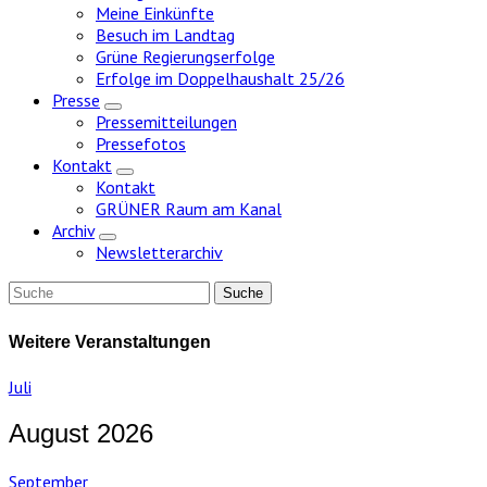
Meine Einkünfte
Besuch im Landtag
Grüne Regierungserfolge
Erfolge im Doppelhaushalt 25/26
Presse
Zeige
Pressemitteilungen
Untermenü
Pressefotos
Kontakt
Zeige
Kontakt
Untermenü
GRÜNER Raum am Kanal
Archiv
Zeige
Newsletterarchiv
Untermenü
Weitere Veranstaltungen
Juli
August 2026
September