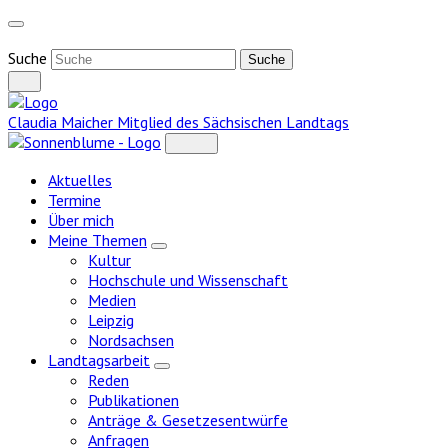
Weiter
zum
Inhalt
Suche
Claudia Maicher
Mitglied des Sächsischen Landtags
Aktuelles
Termine
Über mich
Meine Themen
Zeige
Kultur
Untermenü
Hochschule und Wissenschaft
Medien
Leipzig
Nordsachsen
Landtagsarbeit
Zeige
Reden
Untermenü
Publikationen
Anträge & Gesetzesentwürfe
Anfragen