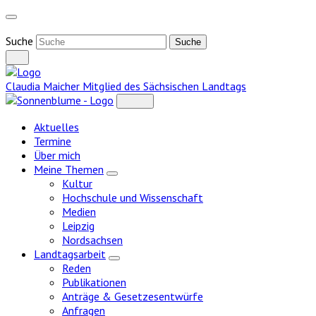
Weiter
zum
Inhalt
Suche
Claudia Maicher
Mitglied des Sächsischen Landtags
Aktuelles
Termine
Über mich
Meine Themen
Zeige
Kultur
Untermenü
Hochschule und Wissenschaft
Medien
Leipzig
Nordsachsen
Landtagsarbeit
Zeige
Reden
Untermenü
Publikationen
Anträge & Gesetzesentwürfe
Anfragen