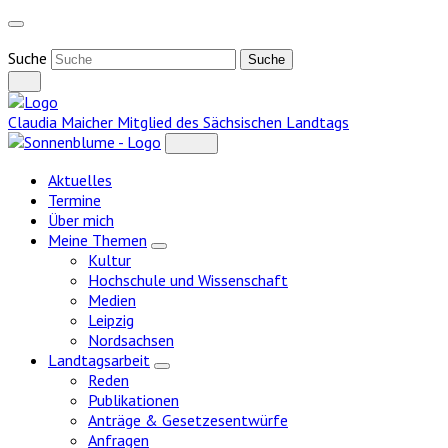
Weiter
zum
Inhalt
Suche
Claudia Maicher
Mitglied des Sächsischen Landtags
Aktuelles
Termine
Über mich
Meine Themen
Zeige
Kultur
Untermenü
Hochschule und Wissenschaft
Medien
Leipzig
Nordsachsen
Landtagsarbeit
Zeige
Reden
Untermenü
Publikationen
Anträge & Gesetzesentwürfe
Anfragen