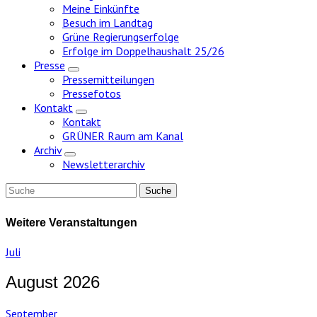
Meine Einkünfte
Besuch im Landtag
Grüne Regierungserfolge
Erfolge im Doppelhaushalt 25/26
Presse
Zeige
Pressemitteilungen
Untermenü
Pressefotos
Kontakt
Zeige
Kontakt
Untermenü
GRÜNER Raum am Kanal
Archiv
Zeige
Newsletterarchiv
Untermenü
Weitere Veranstaltungen
Juli
August 2026
September