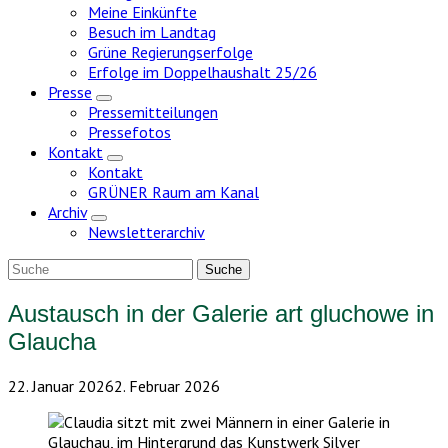
Meine Einkünfte
Besuch im Landtag
Grüne Regierungserfolge
Erfolge im Doppelhaushalt 25/26
Presse
Zeige
Pressemitteilungen
Untermenü
Pressefotos
Kontakt
Zeige
Kontakt
Untermenü
GRÜNER Raum am Kanal
Archiv
Zeige
Newsletterarchiv
Untermenü
Austausch in der Galerie art gluchowe in
Glaucha
22. Januar 2026
2. Februar 2026