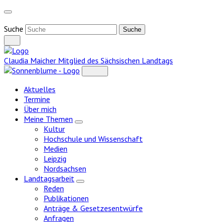
Weiter
zum
Inhalt
Suche
Claudia Maicher
Mitglied des Sächsischen Landtags
Aktuelles
Termine
Über mich
Meine Themen
Zeige
Kultur
Untermenü
Hochschule und Wissenschaft
Medien
Leipzig
Nordsachsen
Landtagsarbeit
Zeige
Reden
Untermenü
Publikationen
Anträge & Gesetzesentwürfe
Anfragen