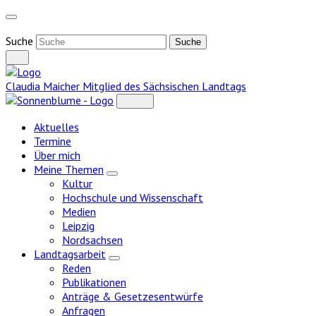
Weiter
zum
Inhalt
Suche
Claudia Maicher
Mitglied des Sächsischen Landtags
Aktuelles
Termine
Über mich
Meine Themen
Zeige
Kultur
Untermenü
Hochschule und Wissenschaft
Medien
Leipzig
Nordsachsen
Landtagsarbeit
Zeige
Reden
Untermenü
Publikationen
Anträge & Gesetzesentwürfe
Anfragen