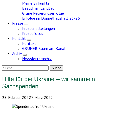
Meine Einkünfte
Besuch im Landtag
Grüne Regierungserfolge
Erfolge im Doppelhaushalt 25/26
Presse
Zeige
Pressemitteilungen
Untermenü
Pressefotos
Kontakt
Zeige
Kontakt
Untermenü
GRÜNER Raum am Kanal
Archiv
Zeige
Newsletterarchiv
Untermenü
Hilfe für die Ukraine – wir sammeln
Sachspenden
28. Februar 2022
7. März 2022